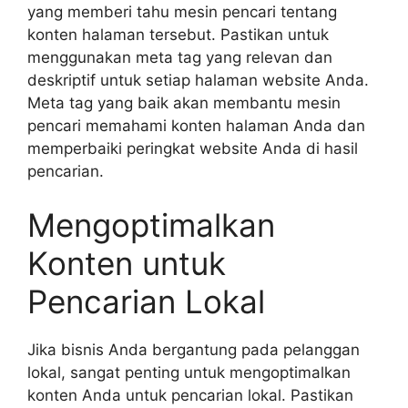
yang memberi tahu mesin pencari tentang
konten halaman tersebut. Pastikan untuk
menggunakan meta tag yang relevan dan
deskriptif untuk setiap halaman website Anda.
Meta tag yang baik akan membantu mesin
pencari memahami konten halaman Anda dan
memperbaiki peringkat website Anda di hasil
pencarian.
Mengoptimalkan
Konten untuk
Pencarian Lokal
Jika bisnis Anda bergantung pada pelanggan
lokal, sangat penting untuk mengoptimalkan
konten Anda untuk pencarian lokal. Pastikan