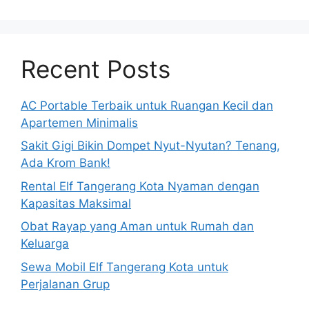
Recent Posts
AC Portable Terbaik untuk Ruangan Kecil dan
Apartemen Minimalis
Sakit Gigi Bikin Dompet Nyut-Nyutan? Tenang,
Ada Krom Bank!
Rental Elf Tangerang Kota Nyaman dengan
Kapasitas Maksimal
Obat Rayap yang Aman untuk Rumah dan
Keluarga
Sewa Mobil Elf Tangerang Kota untuk
Perjalanan Grup