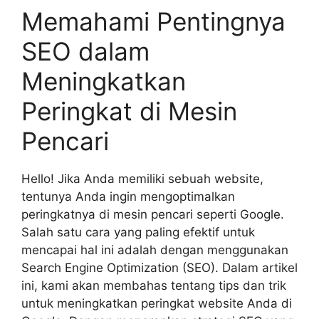
Memahami Pentingnya
SEO dalam
Meningkatkan
Peringkat di Mesin
Pencari
Hello! Jika Anda memiliki sebuah website,
tentunya Anda ingin mengoptimalkan
peringkatnya di mesin pencari seperti Google.
Salah satu cara yang paling efektif untuk
mencapai hal ini adalah dengan menggunakan
Search Engine Optimization (SEO). Dalam artikel
ini, kami akan membahas tentang tips dan trik
untuk meningkatkan peringkat website Anda di