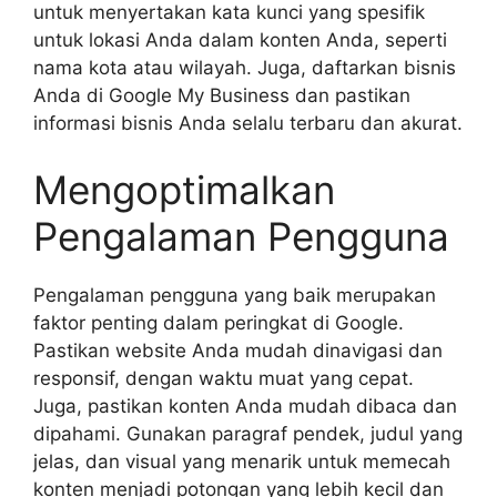
untuk menyertakan kata kunci yang spesifik
untuk lokasi Anda dalam konten Anda, seperti
nama kota atau wilayah. Juga, daftarkan bisnis
Anda di Google My Business dan pastikan
informasi bisnis Anda selalu terbaru dan akurat.
Mengoptimalkan
Pengalaman Pengguna
Pengalaman pengguna yang baik merupakan
faktor penting dalam peringkat di Google.
Pastikan website Anda mudah dinavigasi dan
responsif, dengan waktu muat yang cepat.
Juga, pastikan konten Anda mudah dibaca dan
dipahami. Gunakan paragraf pendek, judul yang
jelas, dan visual yang menarik untuk memecah
konten menjadi potongan yang lebih kecil dan