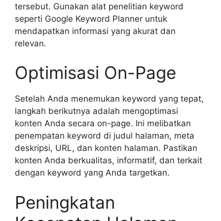
tersebut. Gunakan alat penelitian keyword
seperti Google Keyword Planner untuk
mendapatkan informasi yang akurat dan
relevan.
Optimisasi On-Page
Setelah Anda menemukan keyword yang tepat,
langkah berikutnya adalah mengoptimasi
konten Anda secara on-page. Ini melibatkan
penempatan keyword di judul halaman, meta
deskripsi, URL, dan konten halaman. Pastikan
konten Anda berkualitas, informatif, dan terkait
dengan keyword yang Anda targetkan.
Peningkatan