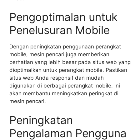
Pengoptimalan untuk
Penelusuran Mobile
Dengan peningkatan penggunaan perangkat
mobile, mesin pencari juga memberikan
perhatian yang lebih besar pada situs web yang
dioptimalkan untuk perangkat mobile. Pastikan
situs web Anda responsif dan mudah
digunakan di berbagai perangkat mobile. Ini
akan membantu meningkatkan peringkat di
mesin pencari.
Peningkatan
Pengalaman Pengguna